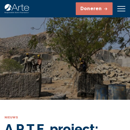
Doneren
NIEUWS
A.R.T.E. project: