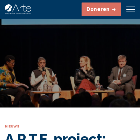
Doneren
NIEUWS
A.R.T.E. project: